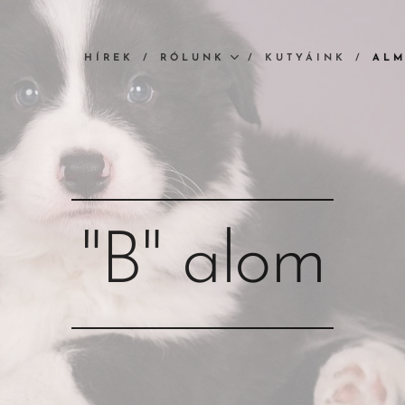
HÍREK
RÓLUNK
KUTYÁINK
AL
"B" alom