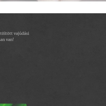
öltött vajúdási
san van!