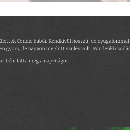
lettek Connie babái. Rendkívül hosszú, de nyugalommal t
n gyors, de nagyon meghitt szülés volt. Mindenki csodá
s bébi látta meg a napvilágot.