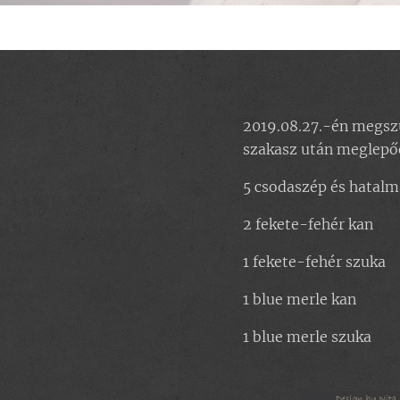
2019.08.27.-én megszü
szakasz után meglepőe
5 csodaszép és hatalma
2 fekete-fehér kan
1 fekete-fehér szuka
1 blue merle kan
1 blue merle szuka