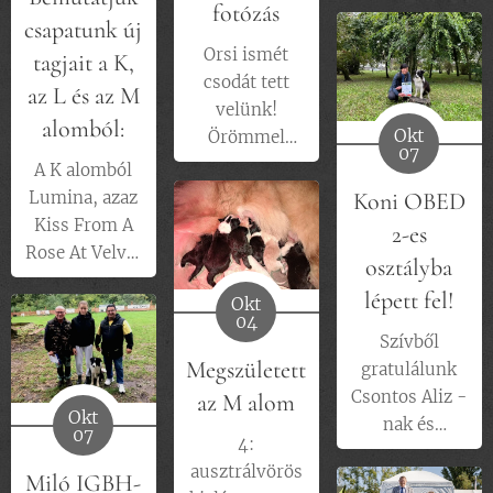
megérkeztek:
fotózás
feltételeit is!
ráadásul (kissé
csapatunk új
igazságtalanul)
Orsi ismét
tagjait a K,
én vehettem
csodát tett
az L és az M
először a
velünk!
alomból:
Okt
kezembe
Örömmel
07
Scotty, azaz
mutatjuk meg
A K alomból
a lassan 8
Lumina, azaz
Koni OBED
Fantastic
hetes
Kiss From A
2-es
Beast Velvet
kisbabáinkat.
Rose At Velvet
osztályba
Borders
Borders erősíti
lépett fel!
SZERB
Okt
csapatunkat a
04
CHAMPION
jövőben.
Szívből
bizonyítványát!!!
Megszületett
gratulálunk
Csontos Aliz -
az M alom
Azt hiszem ha
Okt
nak és
07
a büszkeséget
4:
Koninak, akik
lehet fokozni,
ausztrálvörös
a hétvégén
Miló IGBH-
akkor ennél