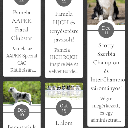
11
Pamela
Pamela
AAPKK
HJCH és
Dec
Fiatal
tenyésztésre
11
Clubstar
javasolt!
Scotty
Pamela az
Pamela -
Szerbia
AAPKK Special
HJCH ROJCH
Champion
CAC
Inspire Me At
és
Kiállításán
Velvet Borders
növendék
InterChampio
amellett, hogy
ostályban EXC.
kézbe
várományos!
II., Res.CAC
vehettük a
címet ért el,
Végre
Champion
Okt
ezzel
megérkezett,
bizonyítványát,
Dec
15
teljesítette az
és egy
10
genetikai
AAPKK Fiatal
adminisztratív
tesztjei
L alom
Bemutatjuk
Clubstar cím
hiba miatt