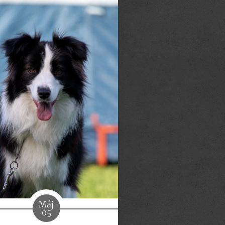
Máj
05