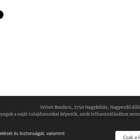
elvet Borders, 2750 Nagykőrös, Nagyerdő dűlő 
yagok a saját tulajdonunkat képezik, azok felhasználásához se
hozzá! Képeink jogtalan eltulajdonítása feljelentést eredményez
Az oldalt a
Webnode
működteti
Sütik
dését és biztonságát, valamint
Csak a 