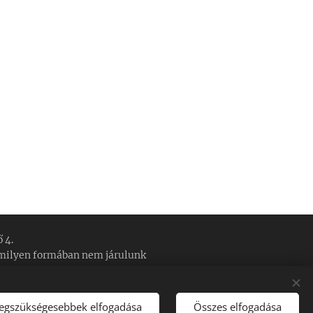
4.
mmilyen formában nem járulunk
!
legszükségesebbek elfogadása
Összes elfogadása