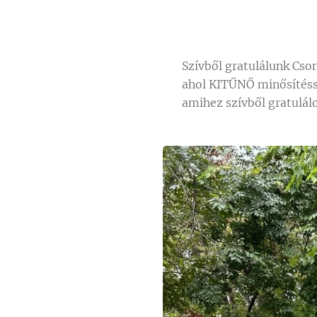
Szívből gratulálunk Cson
ahol KITŰNŐ minősítéss
amihez szívből gratulál