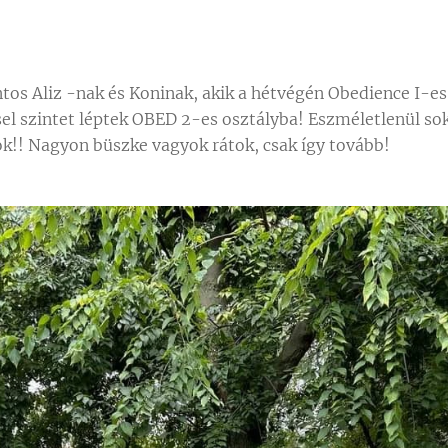
tos Aliz -nak és Koninak, akik a hétvégén Obedience I-es
el szintet léptek OBED 2-es osztályba! Eszméletlenül s
ok!! Nagyon büszke vagyok rátok, csak így tovább!