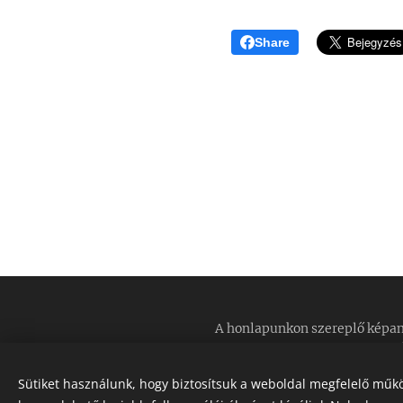
Share
V
A honlapunkon szereplő képan
Sütiket használunk, hogy biztosítsuk a weboldal megfelelő műkö