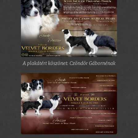
A plakátért köszönet: Czöndör Gábornénak