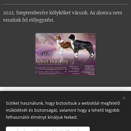
2022. Szeptemberére kölyköket várunk. Az alomra nem
veszünk fel előjegyzést.
Sütiket használunk, hogy biztosítsuk a weboldal megfelelő
Velvet Borders, 2750 Nagykőrös,
működését és biztonságát, valamint hogy a lehető legjobb
Nagyerdő dűlő 4.
felhasználói élményt kínáljuk Neked.
A honlapunkon szereplő képanyagok a saját tulajdonunkat
képezik, azok felhasználásához semmilyen formában nem