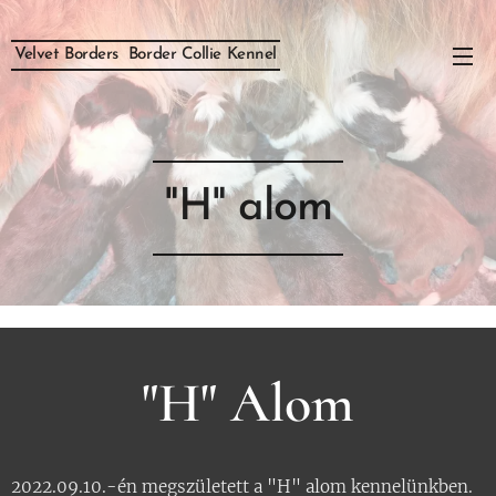
Velvet Borders Border Collie Kennel
"H" alom
"H" Alom
2022.09.10.-én megszületett a "H" alom kennelünkben.