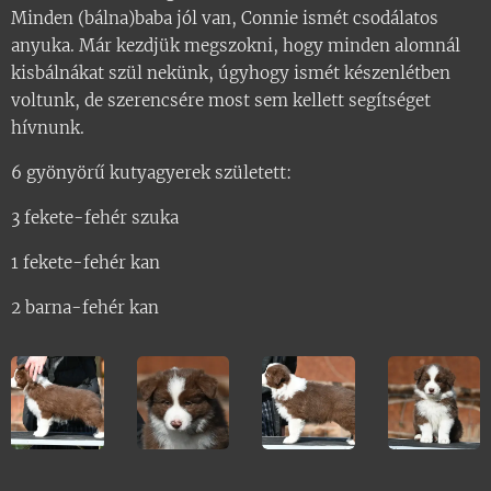
Minden (bálna)baba jól van, Connie ismét csodálatos
anyuka. Már kezdjük megszokni, hogy minden alomnál
kisbálnákat szül nekünk, úgyhogy ismét készenlétben
voltunk, de szerencsére most sem kellett segítséget
hívnunk.
6 gyönyörű kutyagyerek született:
3 fekete-fehér szuka
1 fekete-fehér kan
2 barna-fehér kan