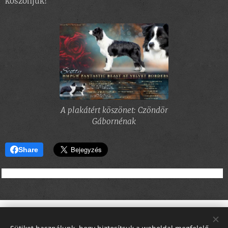
köszönjük!
A plakátért köszönet: Czöndör
Gábornénak
Share