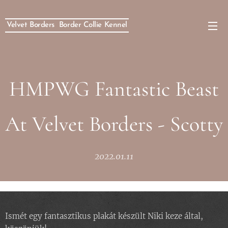
Velvet Borders Border Collie Kennel
HMPWG Fantastic Beast
At Velvet Borders - Scotty
2022.01.11
Ismét egy fantasztikus plakát készült Niki keze által,