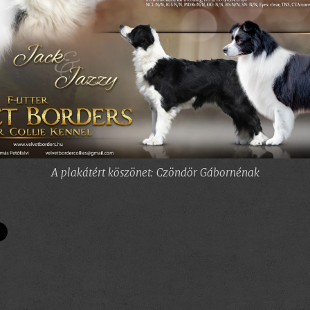
A plakátért köszönet: Czöndör Gábornénak